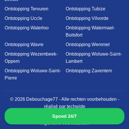
Ontstopping Tervuren
Ontstopping Tubize
Ontstopping Uccle
Ontstopping Vilvorde
Ontstopping Waterloo
Ontstopping Watermael-
Boitsfort
Ontstopping Wavre
Ontstopping Wemmel
Ontstopping Wezembeek-
Ontstopping Woluwe-Saint-
Oppem
Lambert
Ontstopping Woluwe-Saint-
Ontstopping Zaventem
Pierre
© 2026 Debouchage77 - Alle rechten voorbehouden -
réalisé par
techwide
Wettelijke vermeldingen
Privacybeleid
Spoed 24/7
Algemene voorwaarden