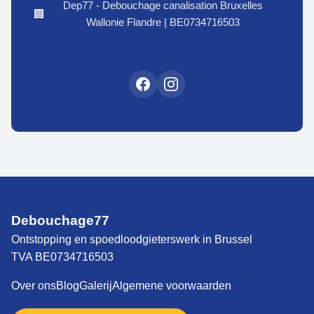
Dep77 - Debouchage canalisation Bruxelles
🏢
Wallonie Flandre | BE0734716503
Debouchage77
Ontstopping en spoedloodgieterswerk in Brussel
TVA BE0734716503
Over ons
Blog
Galerij
Algemene voorwaarden