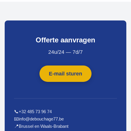
Offerte aanvragen
24u/24 — 7d/7
E-mail sturen
+32 485 73 96 74
📞
info@debouchage77.be
📧
Brussel en Waals-Brabant
📍