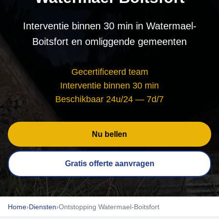
Interventie binnen 30 min in Watermael-
Boitsfort en omliggende gemeenten
Gecertificeerd team
Interventie binnen 30 min
Beschikbaar 24u/24 — 7d/7
Nu bellen
Gratis offerte aanvragen
Home
›
Diensten
›
Ontstopping Watermael-Boitsfort