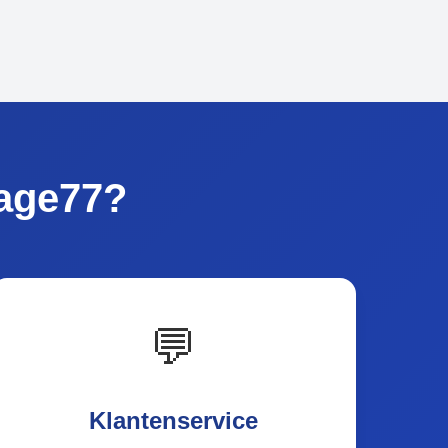
age77?
💬
Klantenservice