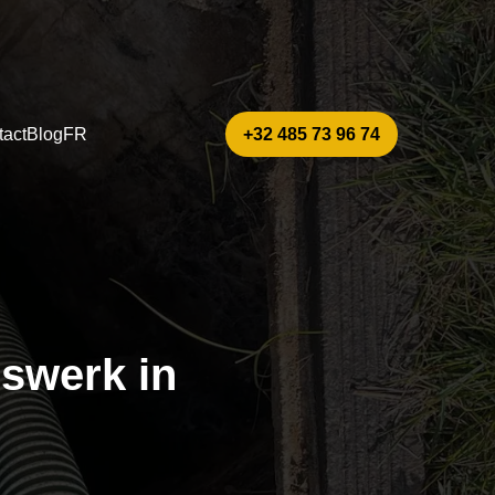
act
Blog
FR
+32 485 73 96 74
swerk in