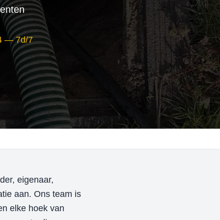
eenten
4 — 7d/7
der, eigenaar,
atie aan. Ons team is
nen elke hoek van