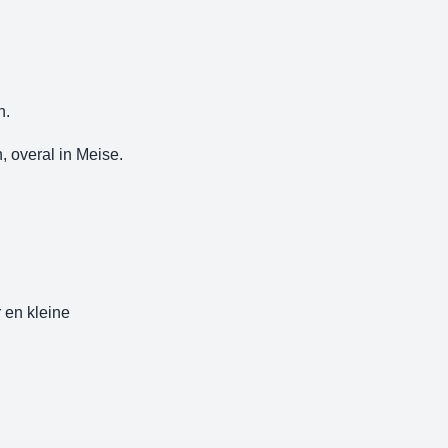
n.
, overal in Meise.
r en kleine