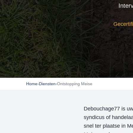
Inter
Gecertif
Home
›
Diensten
›
Ontstopping Meise
Debouchage77 is uw l
syndicus of handelaa
snel ter plaatse in 