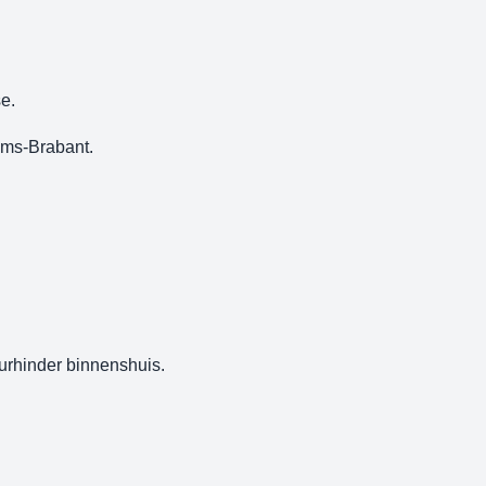
e.
ams-Brabant.
urhinder binnenshuis.