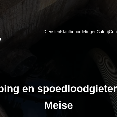
Diensten
Klantbeoordelingen
Galerij
Cont
ping en spoedloodgieter
Meise