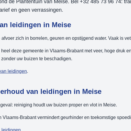
ond de Plantentuin van Meise. Bel +32 485 73 96 74: tr
arief en geen verrassingen.
an leidingen in Meise
 afvoer zich in borrelen, geuren en opstijgend water. Vaak is vet
 heel deze gemeente in Vlaams-Brabant met veer, hoge druk en
, zonder uw buizen te beschadigen.
van leidingen
.
derhoud van leidingen in Meise
eval: reiniging houdt uw buizen proper en vlot in Meise.
 Vlaams-Brabant vermindert geurhinder en toekomstige spoedin
 leidingen
.