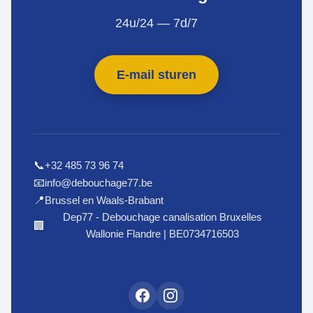
24u/24 — 7d/7
E-mail sturen
+32 485 73 96 74
📞
info@debouchage77.be
📧
Brussel en Waals-Brabant
📍
Dep77 - Debouchage canalisation Bruxelles
🏢
Wallonie Flandre | BE0734716503