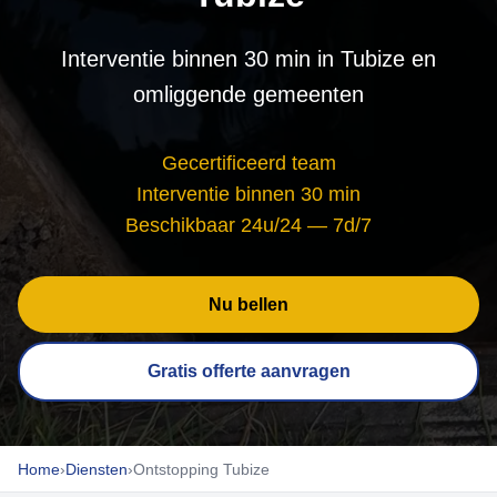
Interventie binnen 30 min in Tubize en
omliggende gemeenten
Gecertificeerd team
Interventie binnen 30 min
Beschikbaar 24u/24 — 7d/7
Nu bellen
Gratis offerte aanvragen
Home
›
Diensten
›
Ontstopping Tubize