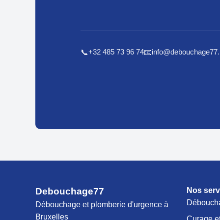
+32 485 73 96 74
info@debouchage77.
📞
📧
Debouchage77
Nos serv
Déboucha
Débouchage et plomberie d'urgence à
Bruxelles
Curage et