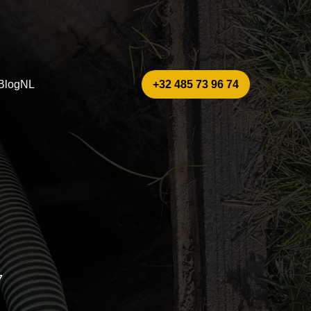
Blog
NL
+32 485 73 96 74
7