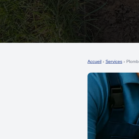
Accueil
›
Services
› Plomb