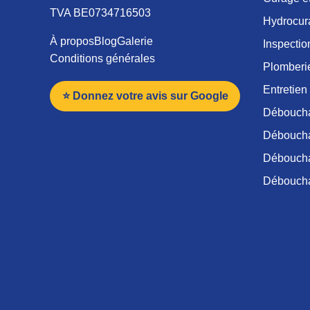
TVA BE0734716503
Hydrocur
À propos
Blog
Galerie
Inspectio
Conditions générales
Plomberi
Entretien
⭐ Donnez votre avis sur Google
Déboucha
Débouchag
Déboucha
Déboucha