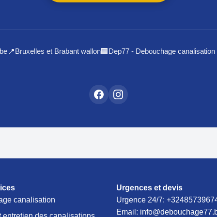
be
Bruxelles et Brabant wallon
Dep77 - Debouchage canalisation 
📍
🏢
ices
Urgences et devis
ge canalisation
Urgence 24/7:
+3248573967
Email: info@debouchage77.
 entretien des canalisations