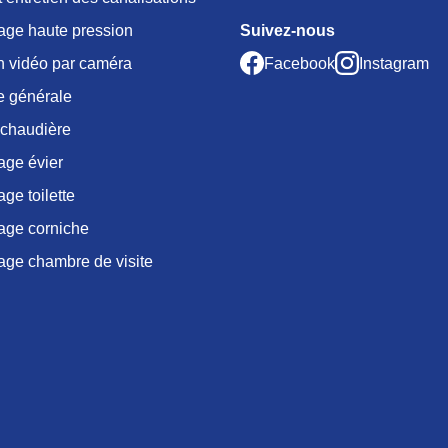
age haute pression
Suivez-nous
n vidéo par caméra
Facebook
Instagram
e générale
 chaudière
ge évier
e toilette
ge corniche
ge chambre de visite