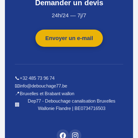
Demander un devis
24h/24 — 7j/7
Envoyer un e-mail
+32 485 73 96 74
📞
info@debouchage77.be
📧
Bruxelles et Brabant wallon
📍
Dep77 - Debouchage canalisation Bruxelles
🏢
Wallonie Flandre | BE0734716503