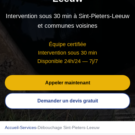
Intervention sous 30 min à Sint-Pieters-Leeuw
et communes voisines
Équipe certifiée
Intervention sous 30 min
Disponible 24h/24 — 7j/7
Appeler maintenant
Demander un devis gratuit
Accueil
›
Services
›
Débouchage Sint-Pieters-Leeuw