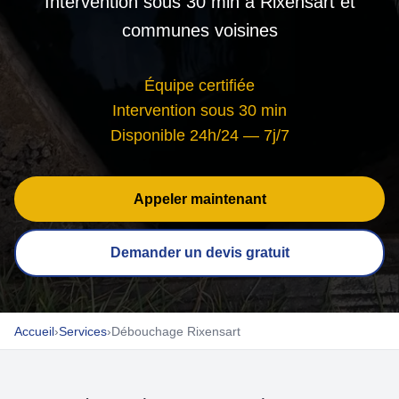
Intervention sous 30 min à Rixensart et
communes voisines
Équipe certifiée
Intervention sous 30 min
Disponible 24h/24 — 7j/7
Appeler maintenant
Demander un devis gratuit
Accueil
›
Services
›
Débouchage Rixensart