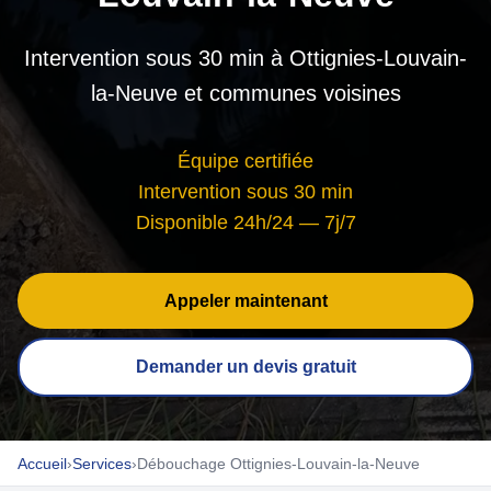
Intervention sous 30 min à Ottignies-Louvain-
la-Neuve et communes voisines
Équipe certifiée
Intervention sous 30 min
Disponible 24h/24 — 7j/7
Appeler maintenant
Demander un devis gratuit
Accueil
›
Services
›
Débouchage Ottignies-Louvain-la-Neuve