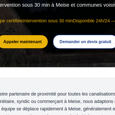
tervention sous 30 min à Meise et communes voisi
pe certifiée
Intervention sous 30 min
Disponible 24h/24 —
Appeler maintenant
Demander un devis gratuit
re partenaire de proximité pour toutes les canalisatio
priétaire, syndic ou commerçant à Meise, nous adaptons n
re équipe se déplace rapidement à Meise, généralement 