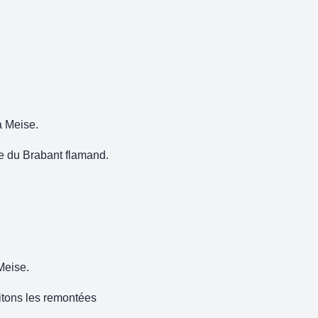
 à Meise.
ne du Brabant flamand.
Meise.
itons les remontées