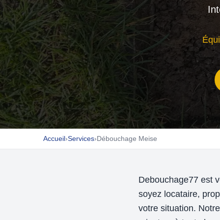
In
Équi
Accueil
›
Services
›
Débouchage Meise
Debouchage77 est vot
soyez locataire, pro
votre situation. Not