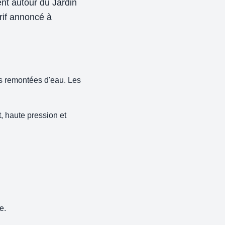
nt autour du Jardin
rif annoncé à
es remontées d'eau. Les
, haute pression et
e.