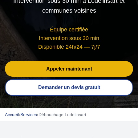
Intervention sous 30 min à Lodelinsart et
communes voisines
Équipe certifiée
Intervention sous 30 min
Disponible 24h/24 — 7j/7
Appeler maintenant
Demander un devis gratuit
Accueil
›
Services
›
Débouchage Lodelinsart