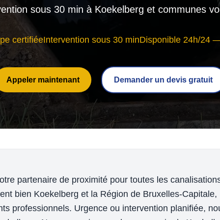
vention sous 30 min à Koekelberg et communes vo
pe certifiée
Intervention sous 30 min
Disponible 24h/24 —
Appeler maintenant
Demander un devis gratuit
re partenaire de proximité pour toutes les canalisatio
ent bien Koekelberg et la Région de Bruxelles-Capitale, 
s professionnels. Urgence ou intervention planifiée, n