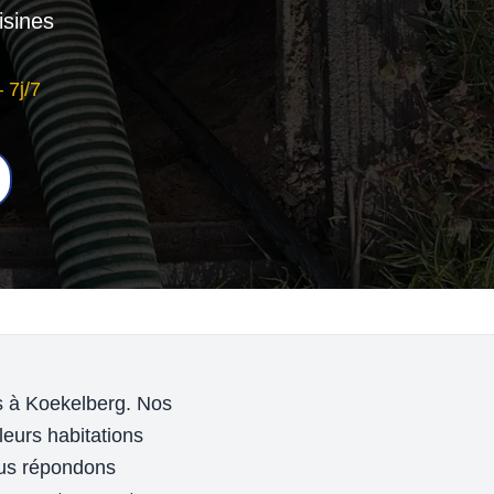
isines
 7j/7
ns à Koekelberg. Nos
leurs habitations
ous répondons