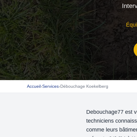
Inter
Équi
Accueil
›
Services
›
Débouchage Koekelberg
Debouchage77 est vot
techniciens connaiss
comme leurs bâtiment