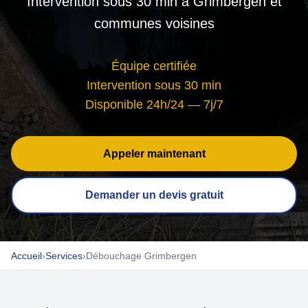
Intervention sous 30 min à Grimbergen et
communes voisines
Équipe certifiée
Intervention sous 30 min
Disponible 24h/24 — 7j/7
Appeler maintenant
Demander un devis gratuit
Accueil
›
Services
›
Débouchage Grimbergen