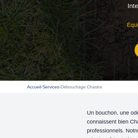
Int
Équi
Accueil
›
Services
›
Débouchage Chastre
Un bouchon, une ode
connaissent bien Cha
professionnels. Not