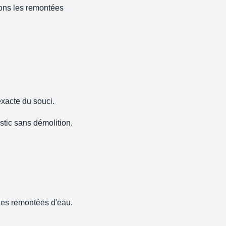
tons les remontées
exacte du souci.
tic sans démolition.
des remontées d'eau.