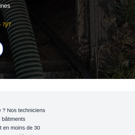
ines
 7j/7
 ? Nos techniciens
s bâtiments
t en moins de 30