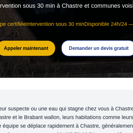
ervention sous 30 min à Chastre et communes vois
pe certifiée
Intervention sous 30 min
Disponible 24h/24 —
Appeler maintenant
Demander un devis gratuit
ur suspecte ou une eau qui stagne chez vous à Chastre
stre et le Brabant wallon, leurs habitations comme leur
re équipe se déplace rapidement à Chastre, généralemen