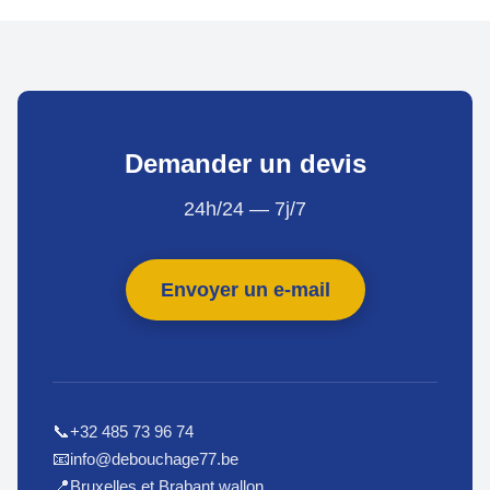
Demander un devis
24h/24 — 7j/7
Envoyer un e-mail
+32 485 73 96 74
📞
info@debouchage77.be
📧
Bruxelles et Brabant wallon
📍