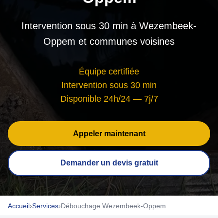
Intervention sous 30 min à Wezembeek-
Oppem et communes voisines
Équipe certifiée
Intervention sous 30 min
Disponible 24h/24 — 7j/7
Appeler maintenant
Demander un devis gratuit
Accueil
›
Services
›
Débouchage Wezembeek-Oppem