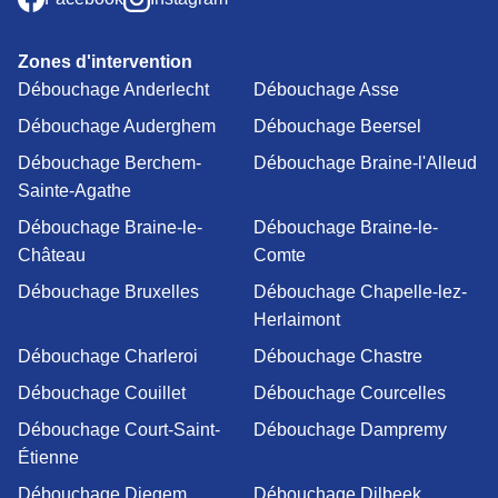
Zones d'intervention
Débouchage Anderlecht
Débouchage Asse
Débouchage Auderghem
Débouchage Beersel
Débouchage Berchem-
Débouchage Braine-l'Alleud
Sainte-Agathe
Débouchage Braine-le-
Débouchage Braine-le-
Château
Comte
Débouchage Bruxelles
Débouchage Chapelle-lez-
Herlaimont
Débouchage Charleroi
Débouchage Chastre
Débouchage Couillet
Débouchage Courcelles
Débouchage Court-Saint-
Débouchage Dampremy
Étienne
Débouchage Diegem
Débouchage Dilbeek