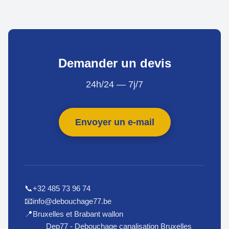
Demander un devis
24h/24 — 7j/7
Envoyer un e-mail
+32 485 73 96 74
📞
info@debouchage77.be
📧
Bruxelles et Brabant wallon
📍
Dep77 - Debouchage canalisation Bruxelles