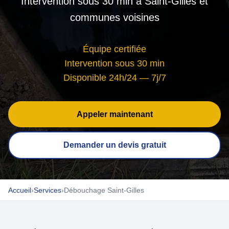
Intervention sous 30 min à Saint-Gilles et
communes voisines
Équipe certifiée
Intervention sous 30 min
Disponible 24h/24 — 7j/7
Appeler maintenant
Demander un devis gratuit
Accueil
›
Services
›
Débouchage Saint-Gilles