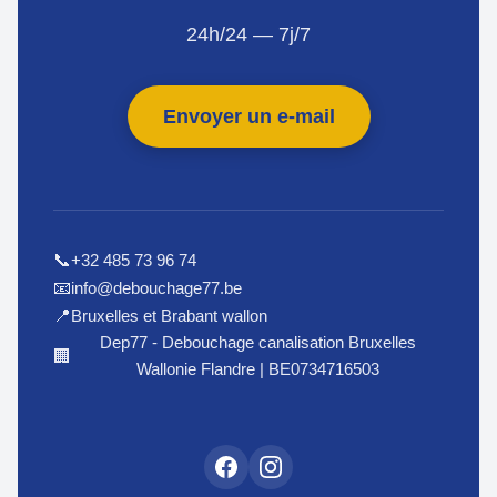
24h/24 — 7j/7
Envoyer un e-mail
+32 485 73 96 74
📞
info@debouchage77.be
📧
Bruxelles et Brabant wallon
📍
Dep77 - Debouchage canalisation Bruxelles
🏢
Wallonie Flandre | BE0734716503