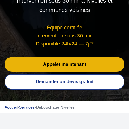
Intervention sous 30 min à Nivelles et
communes voisines
Équipe certifiée
Intervention sous 30 min
Disponible 24h/24 — 7j/7
Appeler maintenant
Demander un devis gratuit
Accueil
›
Services
›
Débouchage Nivelles