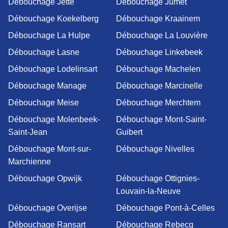
Débouchage Jette
Débouchage Jumet
Débouchage Koekelberg
Débouchage Kraainem
Débouchage La Hulpe
Débouchage La Louvière
Débouchage Lasne
Débouchage Linkebeek
Débouchage Lodelinsart
Débouchage Machelen
Débouchage Manage
Débouchage Marcinelle
Débouchage Meise
Débouchage Merchtem
Débouchage Molenbeek-
Débouchage Mont-Saint-
Saint-Jean
Guibert
Débouchage Mont-sur-
Débouchage Nivelles
Marchienne
Débouchage Opwijk
Débouchage Ottignies-
Louvain-la-Neuve
Débouchage Overijse
Débouchage Pont-à-Celles
Débouchage Ransart
Débouchage Rebecq