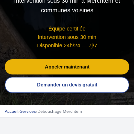
Intervention sous 30 min à Merchtem et
communes voisines
Équipe certifiée
Intervention sous 30 min
Disponible 24h/24 — 7j/7
Appeler maintenant
Demander un devis gratuit
Accueil
›
Services
›
Débouchage Merchtem