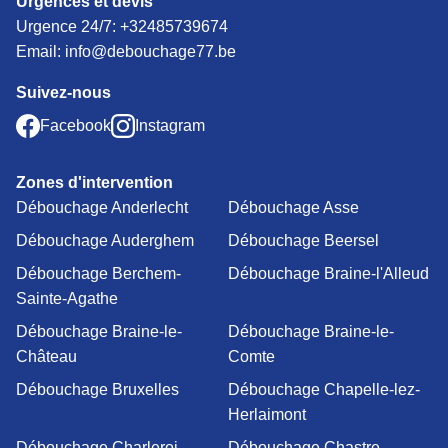
Urgences et devis
Urgence 24/7:
+32485739674
Email: info@debouchage77.be
Suivez-nous
Facebook
Instagram
Zones d'intervention
Débouchage Anderlecht
Débouchage Asse
Débouchage Auderghem
Débouchage Beersel
Débouchage Berchem-
Débouchage Braine-l'Alleud
Sainte-Agathe
Débouchage Braine-le-
Débouchage Braine-le-
Château
Comte
Débouchage Bruxelles
Débouchage Chapelle-lez-
Herlaimont
Débouchage Charleroi
Débouchage Chastre