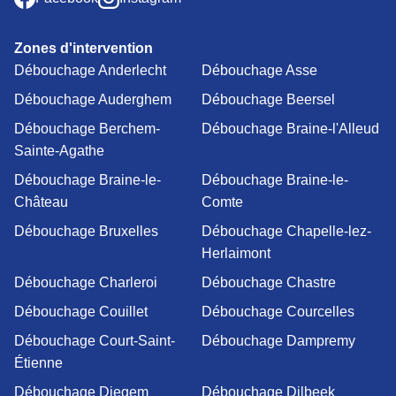
Zones d'intervention
Débouchage Anderlecht
Débouchage Asse
Débouchage Auderghem
Débouchage Beersel
Débouchage Berchem-
Débouchage Braine-l'Alleud
Sainte-Agathe
Débouchage Braine-le-
Débouchage Braine-le-
Château
Comte
Débouchage Bruxelles
Débouchage Chapelle-lez-
Herlaimont
Débouchage Charleroi
Débouchage Chastre
Débouchage Couillet
Débouchage Courcelles
Débouchage Court-Saint-
Débouchage Dampremy
Étienne
Débouchage Diegem
Débouchage Dilbeek