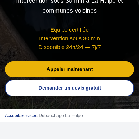
Intervention sous 30 min à La Hulpe et
communes voisines
Équipe certifiée
Intervention sous 30 min
Disponible 24h/24 — 7j/7
Appeler maintenant
Demander un devis gratuit
Accueil
›
Services
›
Débouchage La Hulpe