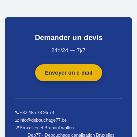
Demander un devis
24h/24 — 7j/7
Envoyer un e-mail
+32 485 73 96 74
📞
info@debouchage77.be
📧
Bruxelles et Brabant wallon
📍
Dep77 - Debouchage canalisation Bruxelles