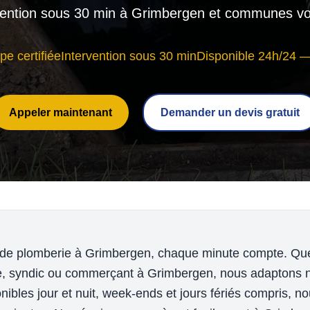
vention sous 30 min à Grimbergen et communes vo
pe certifiée
Intervention sous 30 min
Disponible 24h/24 —
Appeler maintenant
Demander un devis gratuit
de plomberie à Grimbergen, chaque minute compte. Qu
ire, syndic ou commerçant à Grimbergen, nous adaptons n
ponibles jour et nuit, week-ends et jours fériés compris,