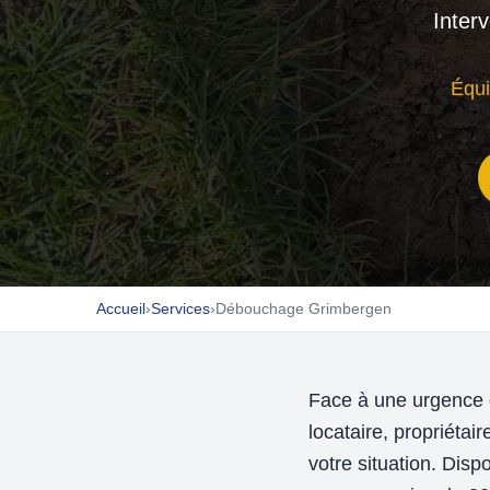
Inter
Équi
Accueil
›
Services
›
Débouchage Grimbergen
Face à une urgence 
locataire, propriéta
votre situation. Dis