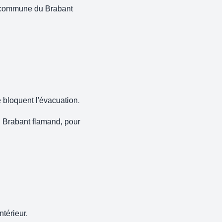
te commune du Brabant
e bloquent l'évacuation.
 Brabant flamand, pour
térieur.