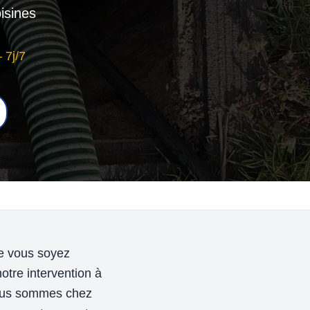
isines
 7j/7
e vous soyez
otre intervention à
 nous sommes chez