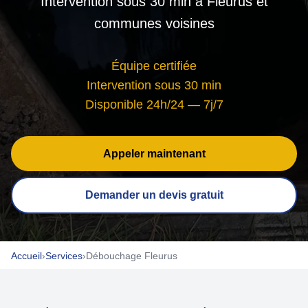
Intervention sous 30 min à Fleurus et
communes voisines
Équipe certifiée
Intervention sous 30 min
Disponible 24h/24 — 7j/7
Appeler maintenant
Demander un devis gratuit
Accueil
›
Services
›
Débouchage Fleurus