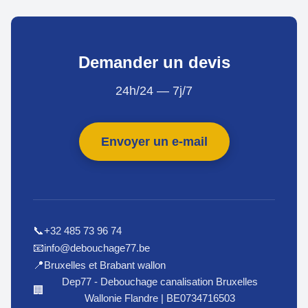
Demander un devis
24h/24 — 7j/7
Envoyer un e-mail
+32 485 73 96 74
📞
info@debouchage77.be
📧
Bruxelles et Brabant wallon
📍
Dep77 - Debouchage canalisation Bruxelles
🏢
Wallonie Flandre | BE0734716503