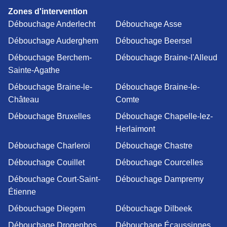
Zones d'intervention
Débouchage Anderlecht
Débouchage Asse
Débouchage Auderghem
Débouchage Beersel
Débouchage Berchem-
Débouchage Braine-l'Alleud
Sainte-Agathe
Débouchage Braine-le-
Débouchage Braine-le-
Château
Comte
Débouchage Bruxelles
Débouchage Chapelle-lez-
Herlaimont
Débouchage Charleroi
Débouchage Chastre
Débouchage Couillet
Débouchage Courcelles
Débouchage Court-Saint-
Débouchage Dampremy
Étienne
Débouchage Diegem
Débouchage Dilbeek
Débouchage Drogenbos
Débouchage Écaussinnes