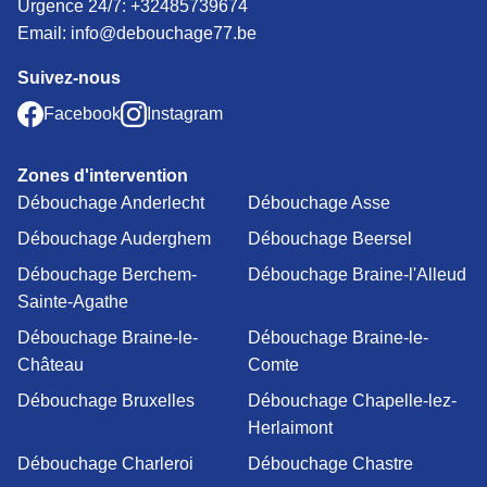
Urgence 24/7:
+32485739674
Email: info@debouchage77.be
Suivez-nous
Facebook
Instagram
Zones d'intervention
Débouchage Anderlecht
Débouchage Asse
Débouchage Auderghem
Débouchage Beersel
Débouchage Berchem-
Débouchage Braine-l'Alleud
Sainte-Agathe
Débouchage Braine-le-
Débouchage Braine-le-
Château
Comte
Débouchage Bruxelles
Débouchage Chapelle-lez-
Herlaimont
Débouchage Charleroi
Débouchage Chastre