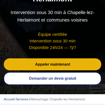
Intervention sous 30 min à Chapelle-lez-
Herlaimont et communes voisines
Équipe certifiée
Intervention sous 30 min
Disponible 24h/24 — 7j/7
Appeler maintenant
Demander un devis gratuit
Accueil
›
Services
›
Débouchage Chapelle-lez-Herlaimont